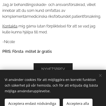
Jag är behandlingsskade- och ansvarsförsäkrad, vilket
innebär att du som kund omfattas av
komplementärmedicinska riksförbundet patientförsäkring.
Kontakta
mig gärna (utan förpliktelse) för att se vad jag
kulle kunna hjälpa till med.
-Nicole
PRIS: Första mötet är gratis
NYHETSBREV
Vi använder cookies för att möjliggöra en korrekt funktion
och säkerhet på vår hemsida, och för att erbjuda dig bästa
möjliga användarupplevelse.
BODY-WISDOM, SVERIGE
©2024
Acceptera endast nödvändiga
Acceptera alla